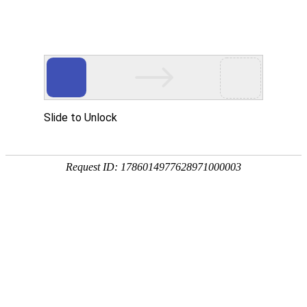
首页
关于我们
A
PPLICATION
应用案例
CASE
产品中心
公司简介
炉后在线合金加热系统
蓄热式烘烤器
新闻中心
历史发展
烘烤系统
富氧式烘烤器
纯氧式烘烤器
应用案例
资质证书
公司新闻
中间包烘烤器
铁包加废钢烘烤装置
联系我们
行业新闻
炉后在线合金加热系统
炉后在线废钢烘烤炉
蓄热式烘烤器
富氧式烘烤器
江阴兴澄特
黑龙江建龙