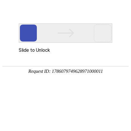
首页
关于我们
产品中心
公司简介
新闻中心
历史发展
烘烤系统
应用案例
资质证书
公司新闻
P
RODUCT
产品中心
联系我们
行业新闻
炉后在线合金加热系统
CENTER
蓄热式烘烤器
富氧式烘烤器